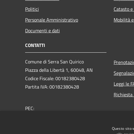
Politici
Catasto e
Personale Amministrativo
Mobilità e
Documenti e dati
CONTATTI
Comune di Serra San Quirico
Prenotaz
Piazza della Libertà 1, 60048, AN
Segnalazi
Codice Fiscale: 00182380428
Leggi le 
Partita IVA: 00182380428
Richiesta
PEC:
protocollo.serrasanquirico@emarche.it
Centralino Unico: +39 0731 8181
Questo sito 