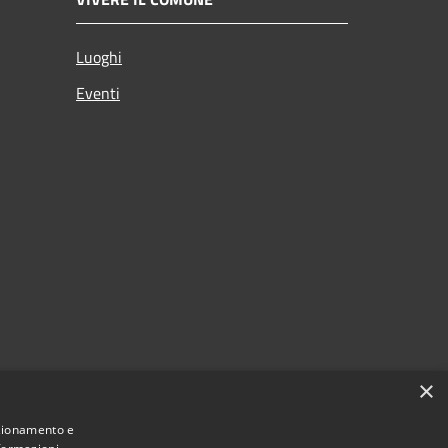
Luoghi
Eventi
×
nzionamento e