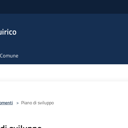
irico
il Comune
omenti
>
Piano di sviluppo