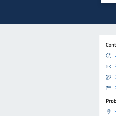
Cont
Prob