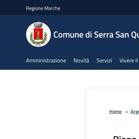
Salta al contenuto principale
Regione Marche
Comune di Serra San Qu
Amministrazione
Novità
Servizi
Vivere 
Home
>
Arg