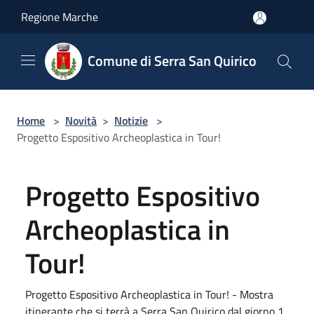
Salta al contenuto principale
Regione Marche
Comune di Serra San Quirico
Home
>
Novità
>
Notizie
>
Progetto Espositivo Archeoplastica in Tour!
Progetto Espositivo
Archeoplastica in
Tour!
Progetto Espositivo Archeoplastica in Tour! - Mostra
itinerante che si terrà a Serra San Quirico dal giorno 1